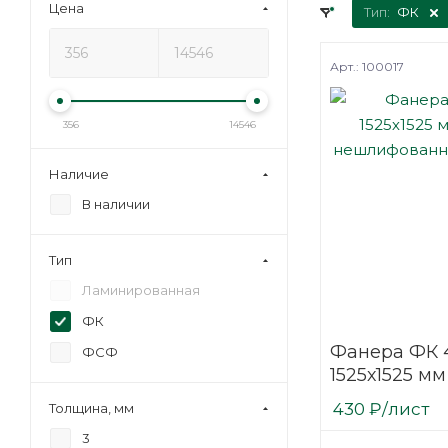
Цена
Тип:
ФК
Арт.: 100017
356
14546
Наличие
В наличии
Тип
Ламинированная
ФК
Фанера ФК 
ФСФ
1525х1525 мм
нешлифова
430
₽
/лист
Толщина, мм
березовая
3