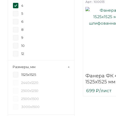
Арт.: 100013
4
5
6
8
9
10
12
15
Размеры, мм
18
1525х1525
Фанера ФК 
20
1525х1525 мм
2440х1220
21
шлифованн
699
₽
/лист
2500х1250
березовая
24
2500х1500
27
3000х1500
30