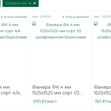
Толщина, мм:
4
Арт.: 100010
Арт.: 10001
Есть в наличии
Есть в наличии
4 мм
Фанера ФК 4 мм
Фанера
 сорт 4/4
1525х1525 мм сорт 1/2
1525х15
нная
шлифованная
шлифо
970
₽
/лист
761
₽
/л
березовая
березо