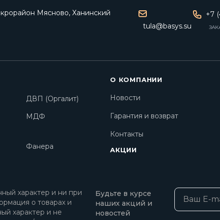
микрорайон Мясново, Ханинский
+7 (
tula@basys.su
ЗАК
О КОМПАНИИ
Новости
ДВП (Оргалит)
Гарантия и возврат
МДФ
Контакты
Фанера
АКЦИИ
ный характер и ни при
Будьте в курсе
ормация о товарах и
наших акций и
ный характер и не
новостей