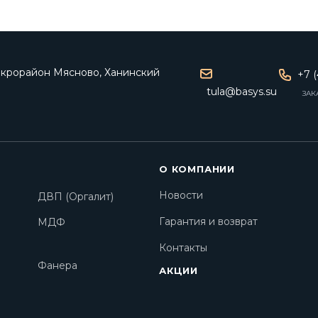
микрорайон Мясново, Ханинский
+7 (
tula@basys.su
ЗАК
О КОМПАНИИ
Новости
ДВП (Оргалит)
Гарантия и возврат
МДФ
Контакты
Фанера
АКЦИИ