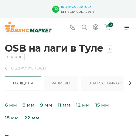
подписывайтесь
на наши соц. сети
0
OSB на лаги в Туле
8
товаров
OSB-плиты (ОСП)
ТОЛЩИНА
РАЗМЕРЫ
ВЛАГОСТОЙКОСТЬ
6 мм
8 мм
9 мм
11 мм
12 мм
15 мм
18 мм
22 мм