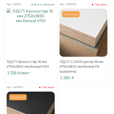
Арт.: 100626
Арт.: 10059102
Есть в наличии
Под заказ
Новинка
ЛДСП Кроностар 16 мм
ЛДСП СОЮЗ Центр 16 мм
2750х1830 мм Белый К101
2750x1830 мм Белый РЕ
(шагрень)
3 336
₽
/лист
2 280
₽
Арт.: 10059101
Под заказ
Новинка