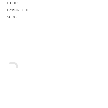
0.0805
Белый К101
56.36