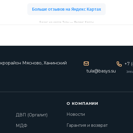
Базис на карте Тулы — Яндекс Карты
микрорайон Мясново, Ханинский
+7 (
tula@basys.su
ЗАК
О КОМПАНИИ
Новости
ДВП (Оргалит)
Гарантия и возврат
МДФ