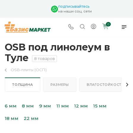
подписывайтесь
на наши соц. сети
0
OSB под линолеум в
Туле
8 товаров
OSB-плиты (ОСП)
ТОЛЩИНА
РАЗМЕРЫ
ВЛАГОСТОЙКОСТЬ
6 мм
8 мм
9 мм
11 мм
12 мм
15 мм
18 мм
22 мм