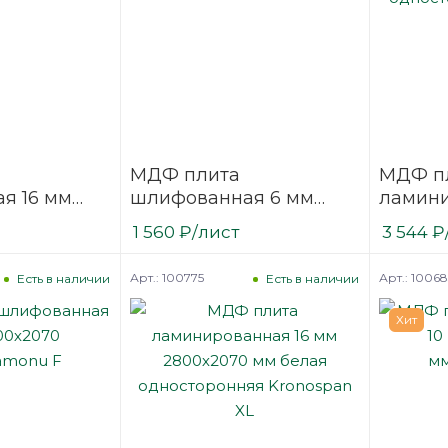
МДФ плита
МДФ п
я 16 мм
шлифованная 6 мм
ламини
2800х2070 мм
2800х2
1 560
₽
/лист
3 544
₽
nu F
Kastamonu F
одност
MB
Арт.: 100775
Арт.: 1006
Есть в наличии
Есть в наличии
Хит