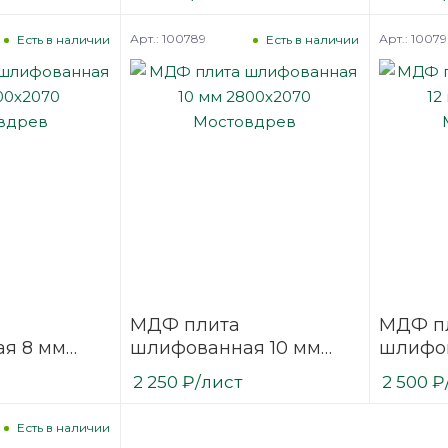
няя
односторонняя Эггер
одност
F
MB
Kronos
Арт.: 100789
Арт.: 1007
Есть в наличии
Есть в наличии
МДФ плита
МДФ п
я 8 мм
шлифованная 10 мм
шлифов
Мостовдрев
2800х2070 Мостовдрев
2800х2
2 250
₽
/лист
2 500
₽
Есть в наличии