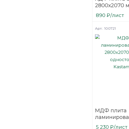
2800х2070 
шлифованн
890
₽
/лист
Арт.: 100721
МДФ плита
ламинирова
2800х2070 
5 230
₽
/лист