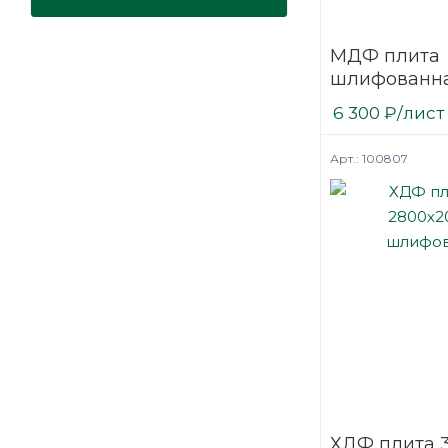
МДФ плита
шлифованна
2800х2070
6 300
₽
/лист
мм Kastamo
Арт.: 100807
ХДФ плита 