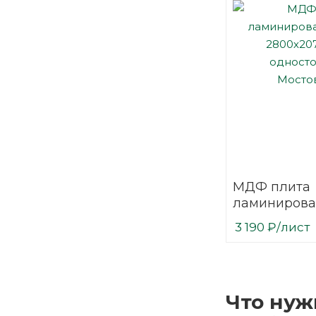
МДФ плита
ламинирова
2800х2070 
3 190
₽
/лист
односторон
Мостовдрев
Что нуж