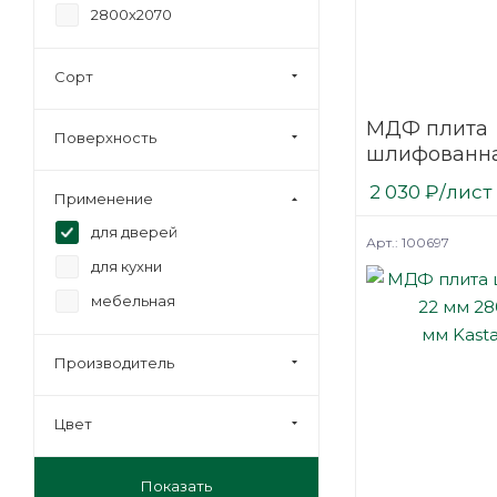
2800х2070
Сорт
МДФ плита
Поверхность
шлифованна
2800х2070
2 030
₽
/лист
Применение
мм Kastamo
для дверей
Арт.: 100697
для кухни
мебельная
Производитель
Цвет
Показать