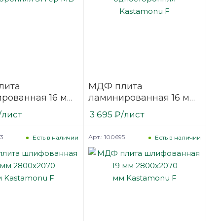
лита
МДФ плита
рованная 16 мм
ламинированная 16 мм
070 мм белая
2800х2070 мм белая
/лист
3 695
₽
/лист
оронняя Эггер
односторонняя
Kastamonu F
83
Арт.: 100695
Есть в наличии
Есть в наличии