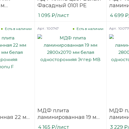
мм
Фасадный 0101 PE
ламини
ая
2800х2
1 095
₽
/лист
4 699
₽
одност
Kastam
Арт.: 100747
Арт.: 1007
Есть в наличии
Есть в наличии
МДФ плита
МДФ п
нная 22 мм
ламинированная 19 мм
ламини
мм белая
2800х2070 мм белая
2800х2
4 165
₽
/лист
3 229
₽