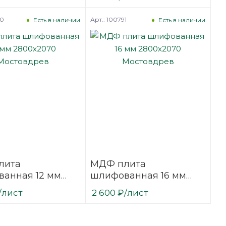
оронняя
pan XL
90
Арт.: 100791
Есть в наличии
Есть в наличии
лита
МДФ плита
анная 12 мм
шлифованная 16 мм
070 Мостовдрев
2800х2070 Мостовдрев
/лист
2 600
₽
/лист