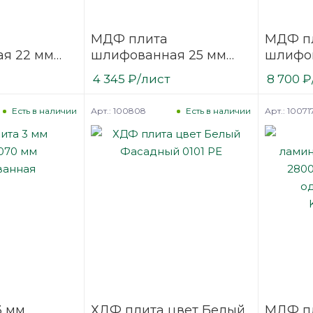
МДФ плита
МДФ п
я 22 мм
шлифованная 25 мм
шлифов
2800х2070
2800х2
4 345
₽
/лист
8 700
₽
nu F
мм Kastamonu F
мм Kas
Арт.: 100808
Арт.: 10071
Есть в наличии
Есть в наличии
3 мм
ХДФ плита цвет Белый
МДФ п