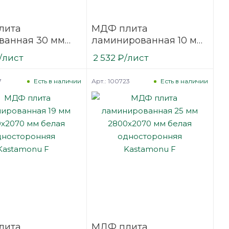
лита
МДФ плита
анная 30 мм
ламинированная 10 мм
070
2800х2070 мм белая
/лист
2 532
₽
/лист
tamonu F
односторонняя
Kastamonu F
7
Арт.: 100723
Есть в наличии
Есть в наличии
лита
МДФ плита