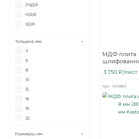
ЛХДФ
МДФ
ХДФ
Толщина, мм
3
МДФ плита
6
шлифованна
2800х2070
8
3 750
₽
/лист
мм Kastamo
10
Арт.: 100680
12
16
19
22
25
Размеры, мм
30