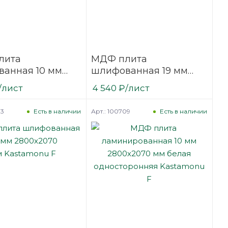
лита
МДФ плита
анная 10 мм
шлифованная 19 мм
070
2800х2070
/лист
4 540
₽
/лист
tamonu F
мм Kastamonu F
03
Арт.: 100709
Есть в наличии
Есть в наличии