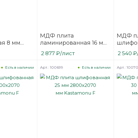
МДФ плита
МДФ п
я 8 мм
ламинированная 16 мм
шлифов
2800х2070 мм белая
2800х2
2 877
₽
/лист
2 540
₽
nu F
односторонняя
мм Kas
Kronospan XL
Арт.: 100699
Арт.: 1007
Есть в наличии
Есть в наличии