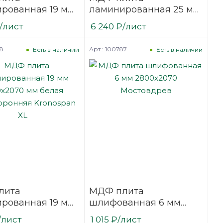
рованная 19 мм
ламинированная 25 мм
070 мм белая
2800х2070 мм белая
/лист
6 240
₽
/лист
оронняя
односторонняя
onu F
Kastamonu F
78
Арт.: 100787
Есть в наличии
Есть в наличии
лита
МДФ плита
рованная 19 мм
шлифованная 6 мм
070 мм белая
2800х2070 Мостовдрев
/лист
1 015
₽
/лист