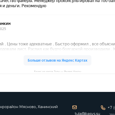
Базис на карте Тулы — Яндекс Карты
микрорайон Мясново, Ханинский
+7 (
tula@basys.su
ЗАК