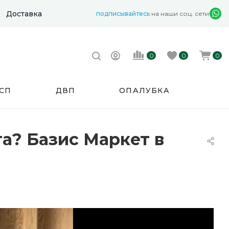
Доставка
подписывайтесь
на наши соц. сети
0
0
0
СП
ДВП
ОПАЛУБКА
а? Базис Маркет в