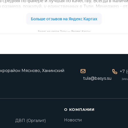
Базис на карте Тулы — Яндекс Карты
микрорайон Мясново, Ханинский
+7 (
tula@basys.su
ЗАК
О КОМПАНИИ
Новости
ДВП (Оргалит)